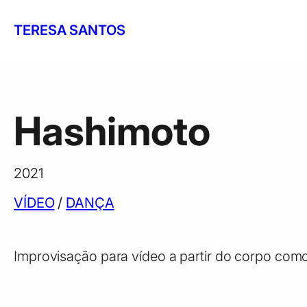
Saltar
para
TERESA SANTOS
o
conteúdo
Hashimoto
2021
VÍDEO
 / 
DANÇA
Improvisação para vídeo a partir do corpo como